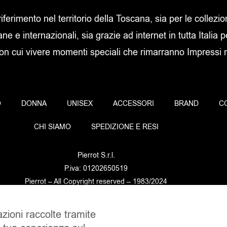
 riferimento nel territorio della Toscana, sia per le collezi
ane e internazionali, sia grazie ad internet in tutta Italia p
con cui vivere momenti speciali che rimarranno Impressi ne
O
DONNA
UNISEX
ACCESSORI
BRAND
C
CHI SIAMO
SPEDIZIONE E RESI
Pierrot S.r.l.
P.iva: 01202650519
Pierrot – All Copyright reserved – 1983/2024
azioni raccolte tramite
Sito realizzato da
NTY – Near To You