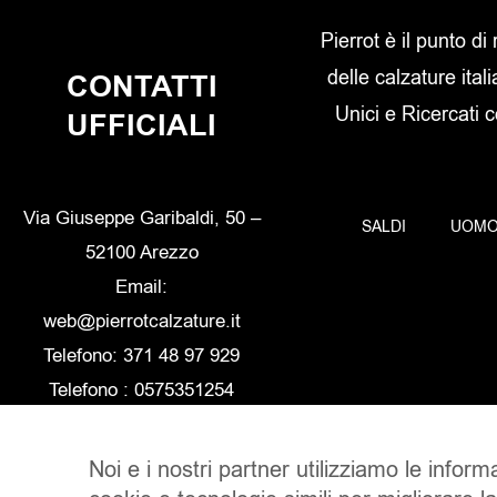
Pierrot è il punto di
delle calzature itali
CONTATTI
Unici e Ricercati 
UFFICIALI
Via Giuseppe Garibaldi, 50 –
SALDI
UOM
52100 Arezzo
Email:
web@pierrotcalzature.it
Telefono: 371 48 97 929
Telefono : 0575351254
Noi e i nostri partner utilizziamo le inform