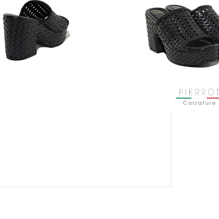
PAGAMENTO SICURO GARANTITO
CON KLARNA E PAYPAL IN 3 RATE
MENSILI: