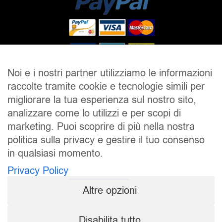
Noi e i nostri partner utilizziamo le informazioni
raccolte tramite cookie e tecnologie simili per
SALDI
UOMO
DONNA
UNISEX
migliorare la tua esperienza sul nostro sito,
analizzare come lo utilizzi e per scopi di
ACCESSORI
BRAND
CONTATTI
marketing. Puoi scoprire di più nella nostra
CHI SIAMO
SPEDIZIONE E RESI
politica sulla privacy e gestire il tuo consenso
in qualsiasi momento.
Pierrot S.r.l.
P.iva: 01202650519
Privacy Policy
Pierrot – All Copyright reserved – 1983/2024
Altre opzioni
Sito realizzato da
NTY – Near To You
Disabilita tutto