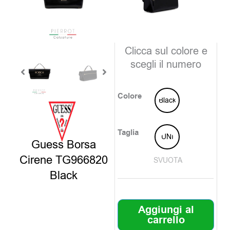
è:
era:
72,00€
145,0
disponibili
Clicca sul colore e
scegli il numero
Colore
Black
Taglia
UNI
Guess Borsa
Cirene TG966820
SVUOTA
Black
Aggiungi al
carrello