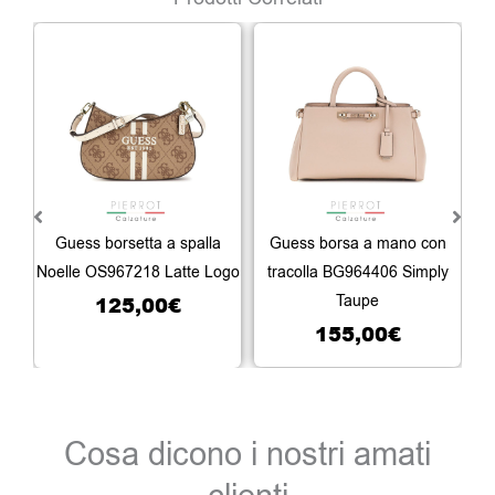
Guess borsetta a spalla
Guess borsa a mano con
Gu
Noelle OS967218 Latte Logo
tracolla BG964406 Simply
125,00
€
Taupe
155,00
€
Cosa dicono i nostri amati