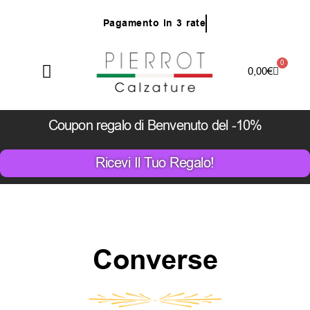
Vai
P
a
g
a
m
e
n
t
o
i
n
3
r
a
t
e
al
contenuto
0
Carrello
0,00
€
Coupon regalo di Benvenuto del -10%
Ricevi Il Tuo Regalo!
Converse