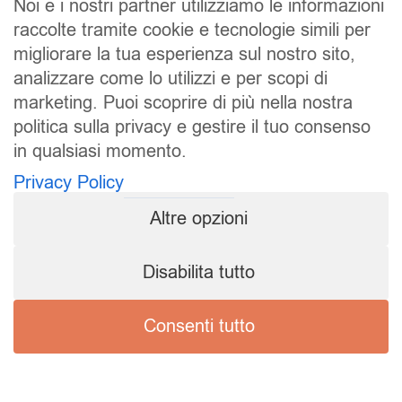
Noi e i nostri partner utilizziamo le informazioni
raccolte tramite cookie e tecnologie simili per
migliorare la tua esperienza sul nostro sito,
analizzare come lo utilizzi e per scopi di
marketing. Puoi scoprire di più nella nostra
politica sulla privacy e gestire il tuo consenso
SALDI
UOMO
DONNA
UNISEX
in qualsiasi momento.
Privacy Policy
ACCESSORI
BRAND
CONTATTI
Altre opzioni
CHI SIAMO
SPEDIZIONE E RESI
Pierrot S.r.l.
Disabilita tutto
P.iva: 01202650519
Pierrot – All Copyright reserved – 1983/2024
Consenti tutto
Sito realizzato da
NTY – Near To You
Privacy Policy
Cookie Policy