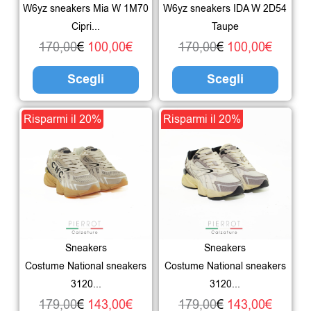
W6yz sneakers Mia W 1M70
W6yz sneakers IDA W 2D54
possono
poss
Cipri...
Taupe
essere
esser
170,00
€
100,00
€
170,00
€
100,00
€
scelte
scelte
Scegli
Scegli
nella
nella
pagina
pagin
Il
Il
Questo
Il
Il
Ques
Risparmi il 20%
Risparmi il 20%
del
del
prezzo
prezzo
prodotto
prezzo
prezzo
prodo
prodotto
prodo
originale
attuale
ha
originale
attuale
ha
era:
è:
più
era:
è:
più
179,00€.
143,00€.
varianti.
179,00€.
143,00
varian
Le
Le
Sneakers
Sneakers
opzioni
opzio
Costume National sneakers
Costume National sneakers
possono
poss
3120...
3120...
essere
esser
179,00
€
143,00
€
179,00
€
143,00
€