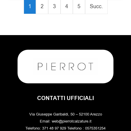
pagina
pagin
1
2
3
4
5
Succ.
del
del
prodotto
prodo
CONTATTI UFFICIALI
Via Giuseppe Garibaldi, 50 – 52100 Arezzo
Email: web@pierrotcalzature.it
Telefono: 371 48 97 929 Telefono : 0575351254