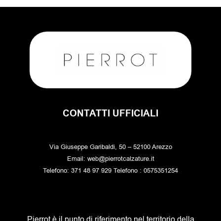
del
del
prodotto
prodo
CONTATTI UFFICIALI
Via Giuseppe Garibaldi, 50 – 52100 Arezzo
Email: web@pierrotcalzature.it
Telefono: 371 48 97 929 Telefono : 0575351254
Pierrot è il punto di riferimento nel territorio della