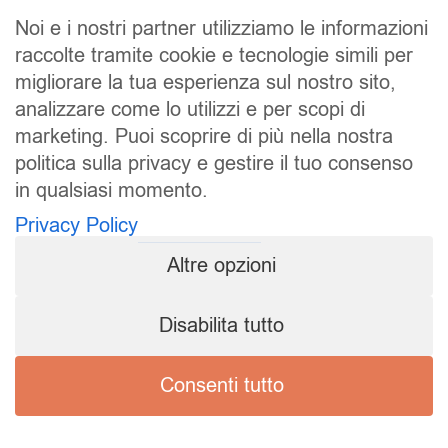
Noi e i nostri partner utilizziamo le informazioni
raccolte tramite cookie e tecnologie simili per
SALDI
UOMO
DONNA
UNISEX
migliorare la tua esperienza sul nostro sito,
analizzare come lo utilizzi e per scopi di
ACCESSORI
BRAND
CONTATTI
marketing. Puoi scoprire di più nella nostra
CHI SIAMO
SPEDIZIONE E RESI
politica sulla privacy e gestire il tuo consenso
in qualsiasi momento.
Pierrot S.r.l.
P.iva: 01202650519
Privacy Policy
Pierrot – All Copyright reserved – 1983/2024
Altre opzioni
Sito realizzato da
NTY – Near To You
Disabilita tutto
Privacy Policy
Cookie Policy
Consenti tutto
Termini e condizioni