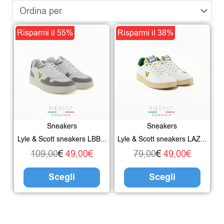
Il
Il
Questo
Il
Il
Ques
Risparmi il 55%
Risparmi il 38%
prezzo
prezzo
prodotto
prezzo
prezzo
prodo
originale
attuale
ha
originale
attuale
ha
era:
è:
più
era:
è:
più
109,00€.
49,00€.
varianti.
79,00€.
49,00€.
varian
Le
Le
Sneakers
Sneakers
opzioni
opzio
Lyle & Scott sneakers LBB...
Lyle & Scott sneakers LAZ...
possono
poss
109,00
€
49,00
€
79,00
€
49,00
€
essere
esser
Scegli
Scegli
scelte
scelte
nella
nella
pagina
pagin