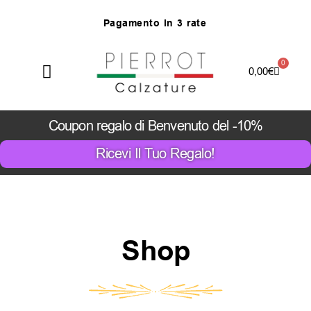
Vai
P
a
g
a
m
e
n
t
o
i
n
3
r
a
t
e
al
contenuto
0
Carrello
0,00
€
Coupon regalo di Benvenuto del -10%
Ricevi Il Tuo Regalo!
Shop