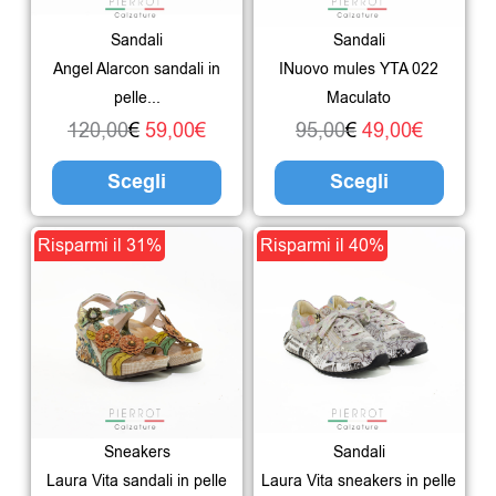
Le
Le
Sandali
Sandali
opzioni
opzio
Angel Alarcon sandali in
INuovo mules YTA 022
possono
poss
pelle...
Maculato
essere
esser
120,00
€
59,00
€
95,00
€
49,00
€
scelte
scelte
Scegli
Scegli
nella
nella
pagina
pagin
Il
Il
Questo
Il
Il
Ques
Risparmi il 31%
Risparmi il 40%
del
del
prezzo
prezzo
prodotto
prezzo
prezzo
prodo
prodotto
prodo
originale
attuale
ha
originale
attuale
ha
era:
è:
più
era:
è:
più
94,00€.
65,00€.
varianti.
115,00€.
69,00€.
varian
Le
Le
Sneakers
Sandali
opzioni
opzio
Laura Vita sandali in pelle
Laura Vita sneakers in pelle