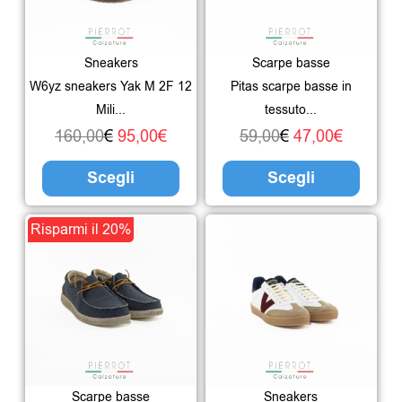
160,00€.
95,00€.
varianti.
59,00€.
47,00€.
varian
Le
Le
Sneakers
Scarpe basse
opzioni
opzio
W6yz sneakers Yak M 2F 12
Pitas scarpe basse in
possono
poss
Mili...
tessuto...
essere
esser
160,00
€
95,00
€
59,00
€
47,00
€
scelte
scelte
Scegli
Scegli
nella
nella
pagina
pagin
Il
Il
Questo
Risparmi il 20%
del
del
prezzo
prezzo
prodotto
prodotto
prodo
originale
attuale
ha
era:
è:
più
59,00€.
47,00€.
varianti.
Le
Scarpe basse
Sneakers