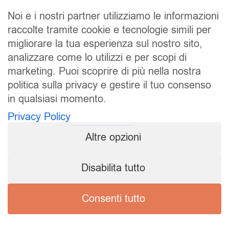
Noi e i nostri partner utilizziamo le informazioni
raccolte tramite cookie e tecnologie simili per
migliorare la tua esperienza sul nostro sito,
analizzare come lo utilizzi e per scopi di
marketing. Puoi scoprire di più nella nostra
politica sulla privacy e gestire il tuo consenso
SALDI
UOMO
DONNA
UNISEX
in qualsiasi momento.
Privacy Policy
ACCESSORI
BRAND
CONTATTI
Altre opzioni
CHI SIAMO
SPEDIZIONE E RESI
Pierrot S.r.l.
Disabilita tutto
P.iva: 01202650519
Pierrot – All Copyright reserved – 1983/2024
Consenti tutto
Sito realizzato da
NTY – Near To You