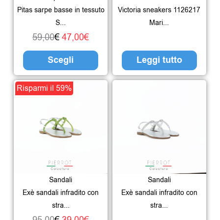
opzioni
Pitas sarpe basse in tessuto
Victoria sneakers 1126217
possono
S...
Mari...
essere
59,00
€
47,00
€
scelte
Scegli
Leggi tutto
nella
pagina
Il
Il
Questo
Risparmi il 59%
del
prezzo
prezzo
prodotto
prodotto
originale
attuale
ha
era:
è:
più
95,00€.
39,00€.
varianti.
Le
Sandali
Sandali
opzioni
Exè sandali infradito con
Exè sandali infradito con
possono
stra...
stra...
essere
95,00
€
39,00
€