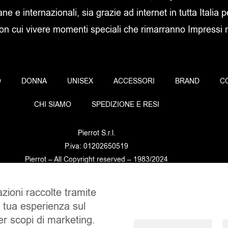
ane e internazionali, sia grazie ad internet in tutta Italia p
con cui vivere momenti speciali che rimarranno Impressi ne
O
DONNA
UNISEX
ACCESSORI
BRAND
C
CHI SIAMO
SPEDIZIONE E RESI
Pierrot S.r.l.
P.iva: 01202650519
Pierrot – All Copyright reserved – 1983/2024
azioni raccolte tramite
Sito realizzato da
NTY – Near To You
a tua esperienza sul
per scopi di marketing.