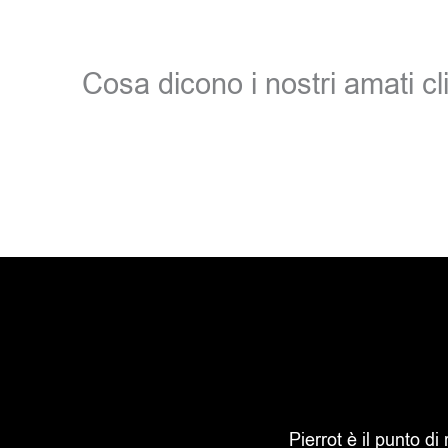
Cosa dicono i nostri amati cli
Pierrot è il punto di