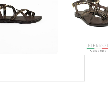
PAGAMENTO SICURO GARANTITO
CON KLARNA E PAYPAL IN 3 RATE
MENSILI: