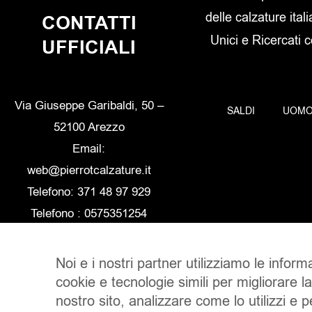
delle calzature itali
CONTATTI
Unici e Ricercati 
UFFICIALI
Via Giuseppe Garibaldi, 50 –
SALDI
UOM
52100 Arezzo
Email:
web@pierrotcalzature.it
Telefono: 371 48 97 929
Telefono : 0575351254
Noi e i nostri partner utilizziamo le inform
cookie e tecnologie simili per migliorare l
nostro sito, analizzare come lo utilizzi e 