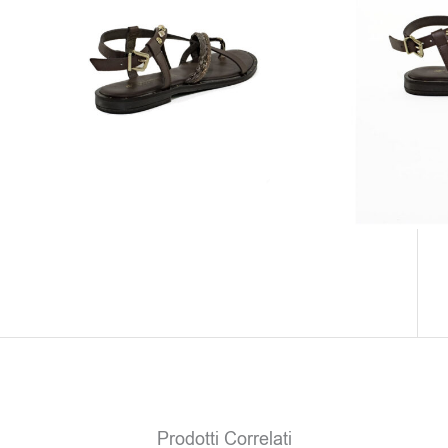
Colore: T.moro
Soltanto
0
pezzi disponibili
Clicca sul colore e scegli il numero
Il prodotto non è attualmente in magazzino e
non è disponibile.
Prodotti Correlati