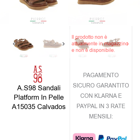
Clicca sul colore e
scegli il numero
Il prodotto non è
attualmente in magazzino
e non è disponibile.
PAGAMENTO
SICURO GARANTITO
A.S98 Sandali
CON KLARNA E
Platform In Pelle
A15035 Calvados
PAYPAL IN 3 RATE
MENSILI: