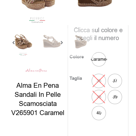
è:
era:
89,00€
149,0
disponibili
Clicca sul colore e
scegli il numero
Colore
Caramel
Taglia
36
37
Alma En Pena
Sandali In Pelle
38
39
Scamosciata
V265901 Caramel
40