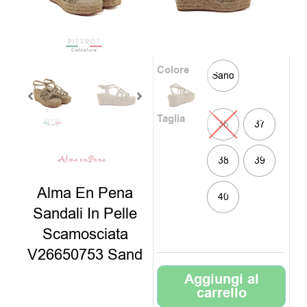
è:
era:
Clicca sul colore e
79,00€
125,0
scegli il numero
Colore
Sand
Taglia
36
37
38
39
Alma En Pena
40
Sandali In Pelle
Scamosciata
V26650753 Sand
Aggiungi al
carrello