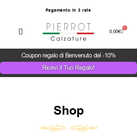
Vai
P
a
g
a
m
e
n
t
o
i
n
3
r
a
t
e
al
contenuto
0
Carrello
0,00
€
Coupon regalo di Benvenuto del -10%
Ricevi Il Tuo Regalo!
Shop