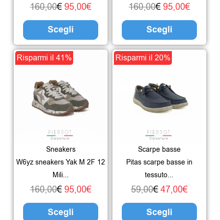
essere
esser
160,00
€
95,00
€
160,00
€
95,00
€
scelte
scelte
Scegli
Scegli
nella
nella
pagina
pagin
Il
Il
Questo
Il
Il
Ques
Risparmi il 41%
Risparmi il 20%
del
del
prezzo
prezzo
prodotto
prezzo
prezzo
prodo
prodotto
prodo
originale
attuale
ha
originale
attuale
ha
era:
è:
più
era:
è:
più
160,00€.
95,00€.
varianti.
59,00€.
47,00€.
varian
Le
Le
Sneakers
Scarpe basse
opzioni
opzio
W6yz sneakers Yak M 2F 12
Pitas scarpe basse in
possono
poss
Mili...
tessuto...
essere
esser
160,00
€
95,00
€
59,00
€
47,00
€
scelte
scelte
Scegli
Scegli
nella
nella