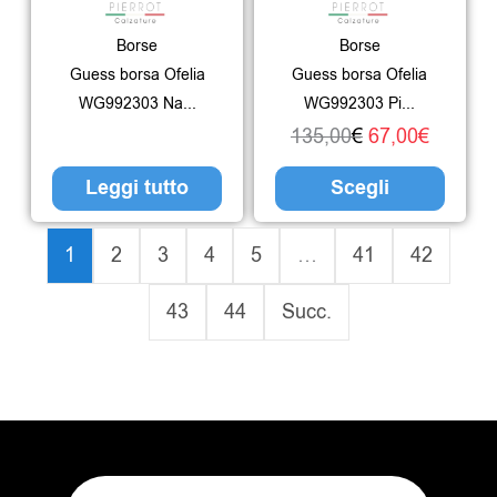
Le
Borse
Borse
opzio
Guess borsa Ofelia
Guess borsa Ofelia
poss
WG992303 Na...
WG992303 Pi...
esser
135,00
€
67,00
€
scelte
Leggi tutto
Scegli
nella
pagin
1
2
3
4
5
…
41
42
del
43
44
Succ.
prodo