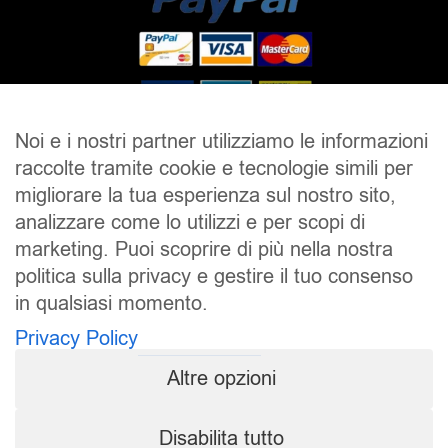
Noi e i nostri partner utilizziamo le informazioni
raccolte tramite cookie e tecnologie simili per
SALDI
UOMO
DONNA
UNISEX
migliorare la tua esperienza sul nostro sito,
analizzare come lo utilizzi e per scopi di
ACCESSORI
BRAND
CONTATTI
marketing. Puoi scoprire di più nella nostra
CHI SIAMO
SPEDIZIONE E RESI
politica sulla privacy e gestire il tuo consenso
in qualsiasi momento.
Pierrot S.r.l.
P.iva: 01202650519
Privacy Policy
Pierrot – All Copyright reserved – 1983/2024
Altre opzioni
Sito realizzato da
NTY – Near To You
Disabilita tutto