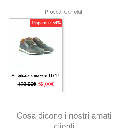
Prodotti Correlati
Il
Il
Risparmi il 54%
prezzo
prezzo
originale
attuale
era:
è:
129,00€.
59,00€.
Ambitious sneakers 11717
129,00
€
59,00
€
Cosa dicono i nostri amati
clienti