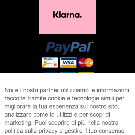
Noi e i nostri partner utilizziamo le informazioni
raccolte tramite cookie e tecnologie simili per
SALDI
UOMO
DONNA
UNISEX
migliorare la tua esperienza sul nostro sito,
analizzare come lo utilizzi e per scopi di
ACCESSORI
BRAND
CONTATTI
marketing. Puoi scoprire di più nella nostra
CHI SIAMO
SPEDIZIONE E RESI
politica sulla privacy e gestire il tuo consenso