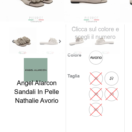
è:
era:
59,00€
120,0
disponibili
Clicca sul colore e
scegli il numero
Colore
Avorio
Taglia
36
37
Angel Alarcon
Sandali In Pelle
38
39
Nathalie Avorio
40