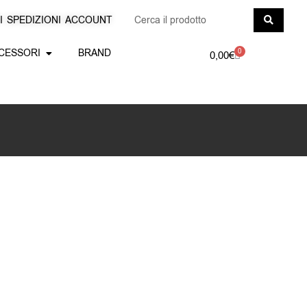
Search
I
SPEDIZIONI
ACCOUNT
...
Apri Accessori
CESSORI
BRAND
0
Carrello
0,00
€