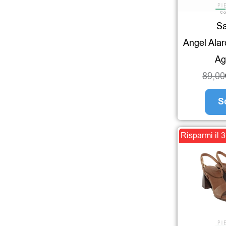
Sa
Angel Alar
Ag
89,00
S
Risparmi il 