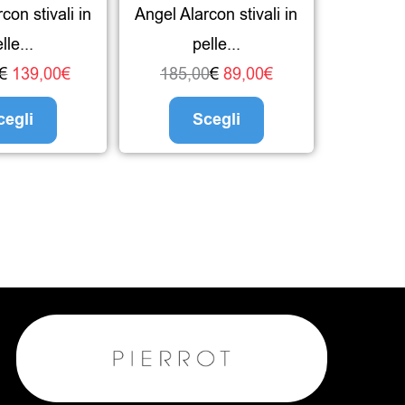
con stivali in
Angel Alarcon stivali in
essere
essere
lle...
pelle...
scelte
scelte
€
139,00
€
185,00
€
89,00
€
nella
nella
pagina
pagina
cegli
Scegli
del
del
prodotto
prodotto