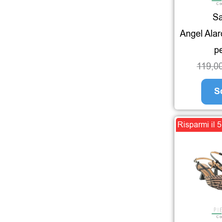
Sa
Angel Alar
pe
119,0
S
Risparmi il 