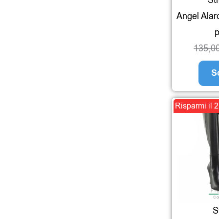
Angel Alarc
p
135,0
S
Risparmi il 
S