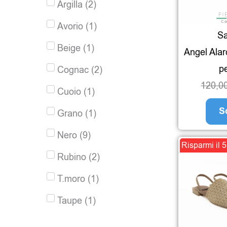
Argilla
(
2
)
Avorio
(
1
)
Sa
Beige
(
1
)
Angel Alar
pe
Cognac
(
2
)
120,0
Cuoio
(
1
)
S
Grano
(
1
)
Nero
(
9
)
Risparmi il 
Rubino
(
2
)
T.moro
(
1
)
Taupe
(
1
)