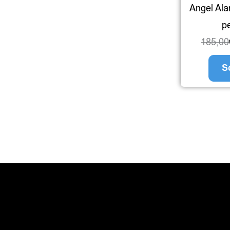
Angel Alar
pe
185,00
S