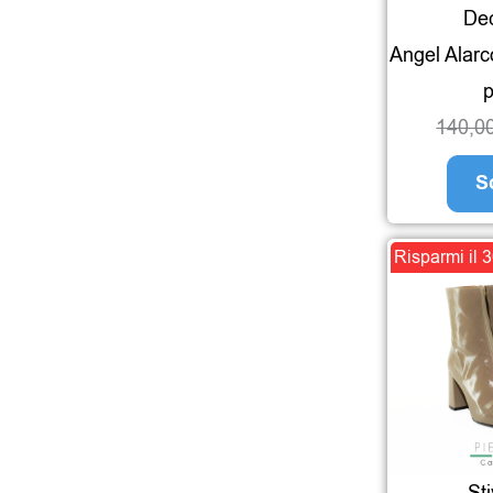
Dec
Angel Alarc
p
140,0
S
Risparmi il 
Sti