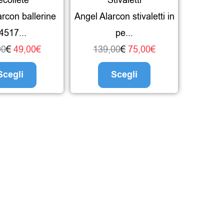
possono
possono
arcon ballerine
Angel Alarcon stivaletti in
essere
essere
4517...
pe...
scelte
scelte
00
€
49,00
€
139,00
€
75,00
€
nella
nella
pagina
pagina
Scegli
Scegli
del
del
prodotto
prodotto