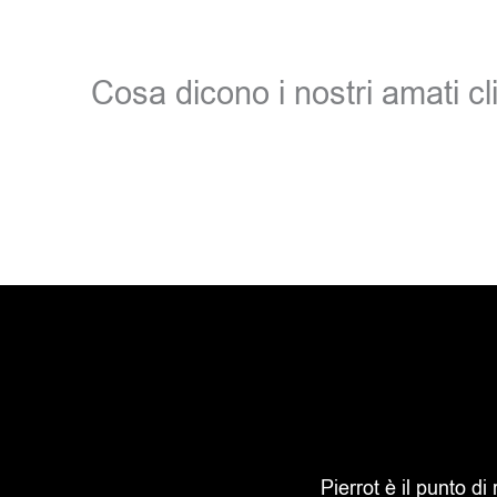
Cosa dicono i nostri amati cli
Pierrot è il punto di