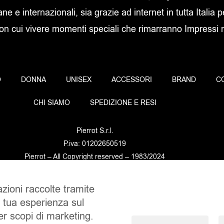
ane e internazionali, sia grazie ad internet in tutta Italia p
con cui vivere momenti speciali che rimarranno Impressi ne
O
DONNA
UNISEX
ACCESSORI
BRAND
C
CHI SIAMO
SPEDIZIONE E RESI
Pierrot S.r.l.
P.iva: 01202650519
Pierrot – All Copyright reserved – 1983/2024
azioni raccolte tramite
Sito realizzato da
NTY – Near To You
a tua esperienza sul
per scopi di marketing.