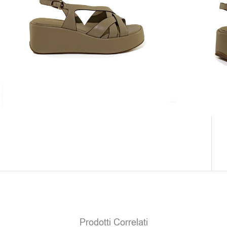
Papiro
Colore: Papiro
Soltanto
2
pezzi disponibili
Clicca sul colore e scegli il numero
Il prodotto non è attualmente in magazzino e
non è disponibile.
Prodotti Correlati