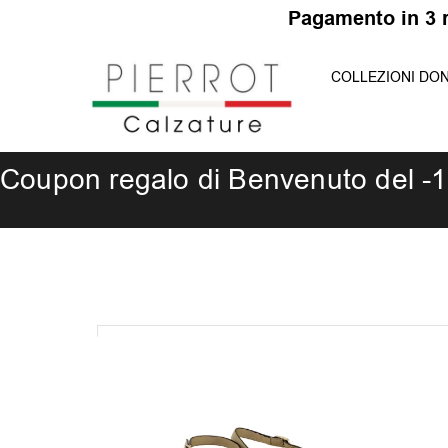
Vai
P
a
g
a
m
e
n
t
o
i
n
3
al
COLLEZIONI DO
contenuto
Coupon regalo di Benvenuto del -