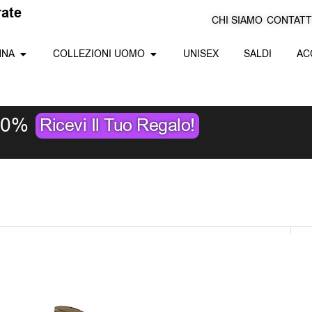
r
a
t
e
CHI SIAMO
CONTATT
Apri Collezioni Donna
Apri Collezioni Uomo
NNA
COLLEZIONI UOMO
UNISEX
SALDI
AC
10%
Ricevi Il Tuo Regalo!
S
c
i
P
Bruno Premi Sandali In Pelle BN5811X