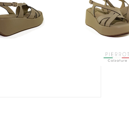
PAGAMENTO SICURO GARANTITO
CON KLARNA E PAYPAL IN 3 RATE
MENSILI: