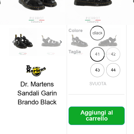
è:
era:
Clicca sul colore e
79,00€
179,0
scegli il numero
Colore
Black
Taglia
41
42
43
44
Dr. Martens
SVUOTA
Sandali Garin
Brando Black
Aggiungi al
carrello