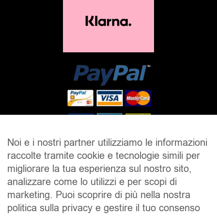
Noi e i nostri partner utilizziamo le informazioni
raccolte tramite cookie e tecnologie simili per
SALDI
UOMO
DONNA
UNISEX
migliorare la tua esperienza sul nostro sito,
analizzare come lo utilizzi e per scopi di
ACCESSORI
BRAND
CONTATTI
marketing. Puoi scoprire di più nella nostra
CHI SIAMO
SPEDIZIONE E RESI
politica sulla privacy e gestire il tuo consenso