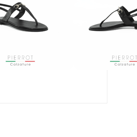
CON KLARNA E PAYPAL IN 3 RATE
MENSILI: