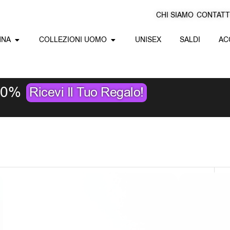
G
CHI SIAMO
CONTATT
Apri Collezioni Donna
Apri Collezioni Uomo
NNA
COLLEZIONI UOMO
UNISEX
SALDI
AC
10%
Ricevi Il Tuo Regalo!
S
r
Exè Sandali Infraditoin Pelle Con