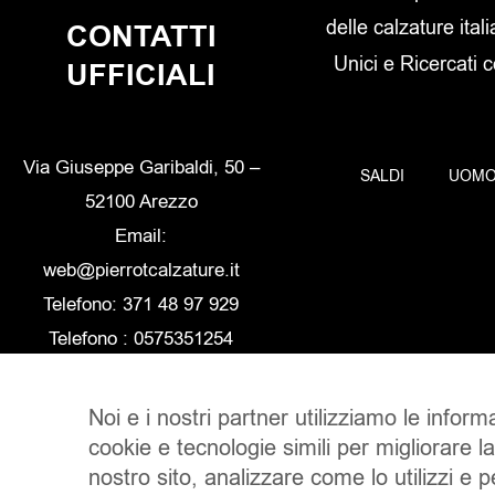
delle calzature itali
CONTATTI
Unici e Ricercati 
UFFICIALI
Via Giuseppe Garibaldi, 50 –
SALDI
UOM
52100 Arezzo
Email:
web@pierrotcalzature.it
Telefono: 371 48 97 929
Telefono : 0575351254
Noi e i nostri partner utilizziamo le inform
cookie e tecnologie simili per migliorare l
nostro sito, analizzare come lo utilizzi e 