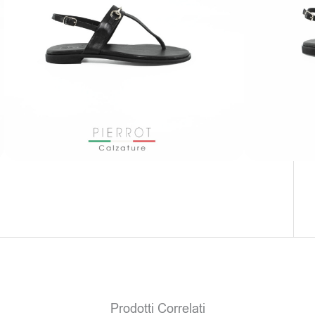
Morsetto 614 Nero
Colore: Nero
Soltanto
0
pezzi disponibili
Clicca sul colore e scegli il numero
Il prodotto non è attualmente in magazzino e
non è disponibile.
Prodotti Correlati