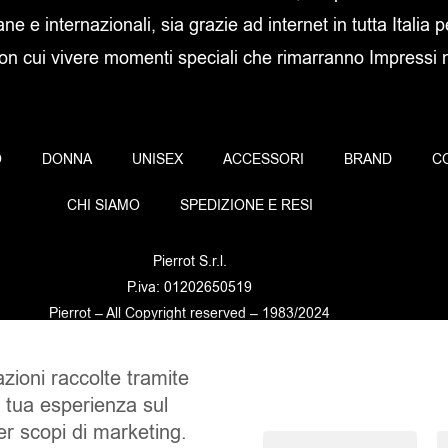
ane e internazionali, sia grazie ad internet in tutta Italia p
con cui vivere momenti speciali che rimarranno Impressi ne
O
DONNA
UNISEX
ACCESSORI
BRAND
C
CHI SIAMO
SPEDIZIONE E RESI
Pierrot S.r.l.
P.iva: 01202650519
Pierrot – All Copyright reserved – 1983/2024
azioni raccolte tramite
Sito realizzato da
NTY – Near To You
a tua esperienza sul
per scopi di marketing.