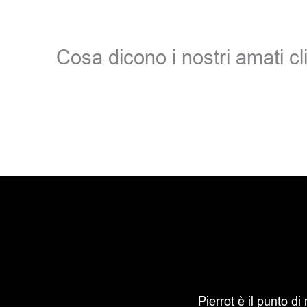
Cosa dicono i nostri amati cli
Pierrot è il punto di