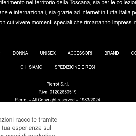
 riferimento nel territorio della Toscana, sia per le collezi
ane e internazionali, sia grazie ad internet in tutta Italia p
con cui vivere momenti speciali che rimarranno Impressi ne
O
DONNA
UNISEX
ACCESSORI
BRAND
C
CHI SIAMO
SPEDIZIONE E RESI
Pierrot S.r.l.
P.iva: 01202650519
Pierrot – All Copyright reserved – 1983/2024
azioni raccolte tramite
Sito realizzato da
NTY – Near To You
a tua esperienza sul