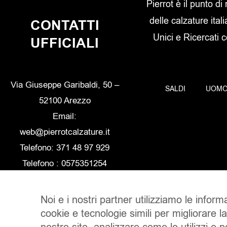
Pierrot è il punto di
delle calzature itali
CONTATTI
Unici e Ricercati 
UFFICIALI
Via Giuseppe Garibaldi, 50 –
SALDI
UOM
52100 Arezzo
Email:
web@pierrotcalzature.it
Telefono: 371 48 97 929
Telefono : 0575351254
Noi e i nostri partner utilizziamo le inform
cookie e tecnologie simili per migliorare l