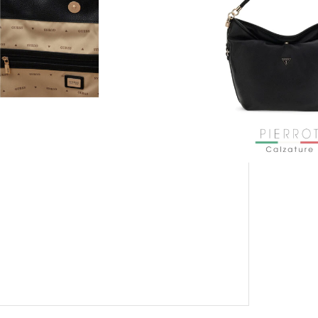
PAGAMENTO SICURO GARANTITO
CON KLARNA E PAYPAL IN 3 RATE
MENSILI: