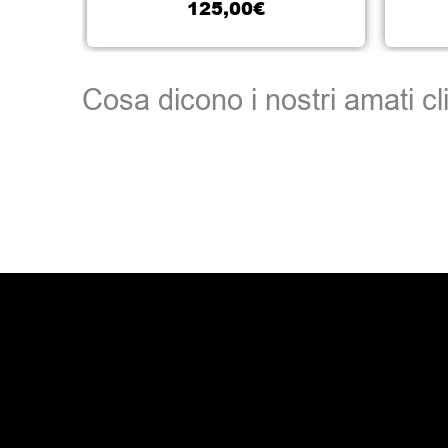
125,00
€
Cosa dicono i nostri amati cli