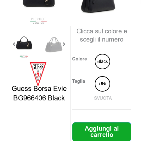
è:
era:
77,00€
155,0
disponibili
Clicca sul colore e
scegli il numero
Colore
Black
Taglia
UNI
Guess Borsa Evie
BG966406 Black
SVUOTA
Aggiungi al
carrello