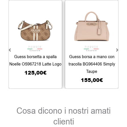
Guess borsetta a spalla
Guess borsa a mano con
Gu
Noelle OS967218 Latte Logo
tracolla BG964406 Simply
125,00
€
Taupe
155,00
€
Cosa dicono i nostri amati
clienti