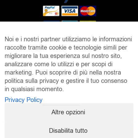
Noi e i nostri partner utilizziamo le informazioni
raccolte tramite cookie e tecnologie simili per
SALDI
UOMO
DONNA
UNISEX
migliorare la tua esperienza sul nostro sito,
analizzare come lo utilizzi e per scopi di
ACCESSORI
BRAND
CONTATTI
marketing. Puoi scoprire di più nella nostra
CHI SIAMO
SPEDIZIONE E RESI
politica sulla privacy e gestire il tuo consenso
in qualsiasi momento.
Pierrot S.r.l.
P.iva: 01202650519
Privacy Policy
Pierrot – All Copyright reserved – 1983/2024
Altre opzioni
Sito realizzato da
NTY – Near To You
Disabilita tutto