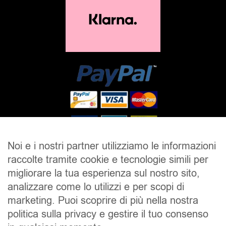
Noi e i nostri partner utilizziamo le informazioni
raccolte tramite cookie e tecnologie simili per
SALDI
UOMO
DONNA
UNISEX
migliorare la tua esperienza sul nostro sito,
analizzare come lo utilizzi e per scopi di
ACCESSORI
BRAND
CONTATTI
marketing. Puoi scoprire di più nella nostra
CHI SIAMO
SPEDIZIONE E RESI
politica sulla privacy e gestire il tuo consenso