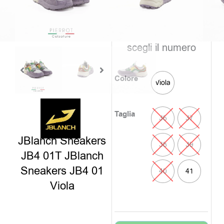
era:
è:
disponibili
119,00€.
59
Clicca sul colore e
scegli il numero
Colore
Viola
Taglia
36
37
JBlanch Sneakers
38
39
JB4 01T JBlanch
Sneakers JB4 01
40
41
Viola