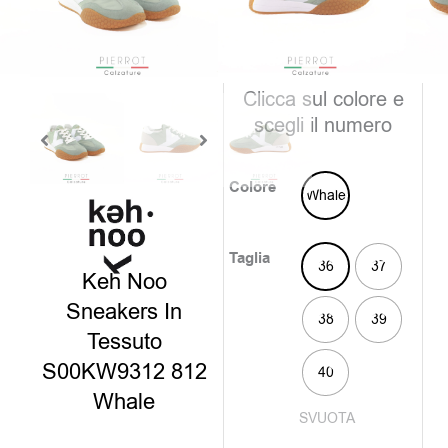
è:
era:
59,00€
129,0
disponibili
Clicca sul colore e
scegli il numero
Colore
Whale
Taglia
36
37
Keh Noo
Sneakers In
38
39
Tessuto
S00KW9312 812
40
Whale
SVUOTA