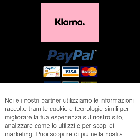
Noi e i nostri partner utilizziamo le informazioni
raccolte tramite cookie e tecnologie simili per
SALDI
UOMO
DONNA
UNISEX
migliorare la tua esperienza sul nostro sito,
analizzare come lo utilizzi e per scopi di
ACCESSORI
BRAND
CONTATTI
marketing. Puoi scoprire di più nella nostra
CHI SIAMO
SPEDIZIONE E RESI