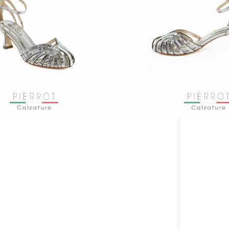
PAGAMENTO SICURO GARANTITO
CON KLARNA E PAYPAL IN 3 RATE
MENSILI: