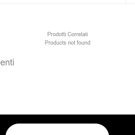
Prodotti Correlati
Products not found
enti