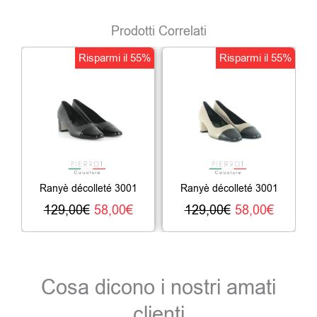
Prodotti Correlati
Il
Il
Il
Il
Risparmi il 55%
Risparmi il 55%
prezzo
prezzo
prezzo
prezz
originale
attuale
originale
attual
era:
è:
era:
è:
129,00€.
58,00€.
129,00€.
58,00€
Ranyè décolleté 3001
Ranyè décolleté 3001
129,00
€
58,00
€
129,00
€
58,00
€
Cosa dicono i nostri amati
clienti