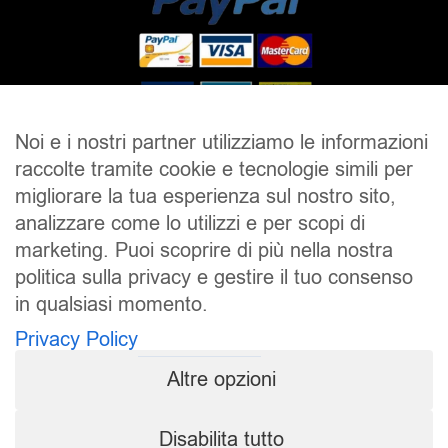
Noi e i nostri partner utilizziamo le informazioni
raccolte tramite cookie e tecnologie simili per
SALDI
UOMO
DONNA
UNISEX
migliorare la tua esperienza sul nostro sito,
analizzare come lo utilizzi e per scopi di
ACCESSORI
BRAND
CONTATTI
marketing. Puoi scoprire di più nella nostra
CHI SIAMO
SPEDIZIONE E RESI
politica sulla privacy e gestire il tuo consenso
in qualsiasi momento.
Pierrot S.r.l.
P.iva: 01202650519
Privacy Policy
Pierrot – All Copyright reserved – 1983/2024
Altre opzioni
Sito realizzato da
NTY – Near To You
Disabilita tutto