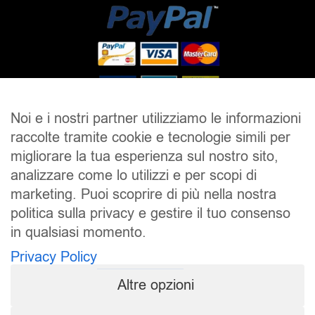
Noi e i nostri partner utilizziamo le informazioni
raccolte tramite cookie e tecnologie simili per
SALDI
UOMO
DONNA
UNISEX
migliorare la tua esperienza sul nostro sito,
analizzare come lo utilizzi e per scopi di
ACCESSORI
BRAND
CONTATTI
marketing. Puoi scoprire di più nella nostra
CHI SIAMO
SPEDIZIONE E RESI
politica sulla privacy e gestire il tuo consenso
in qualsiasi momento.
Pierrot S.r.l.
P.iva: 01202650519
Privacy Policy
Pierrot – All Copyright reserved – 1983/2024
Altre opzioni
Sito realizzato da
NTY – Near To You