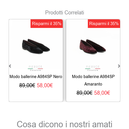
Prodotti Correlati
Il
Il
Il
Il
Risparmi il 35%
Risparmi il 35%
prezzo
prezzo
prezzo
prezzo
originale
attuale
originale
attual
era:
è:
era:
è:
89,00€.
58,00€.
89,00€.
58,00€
Modo ballerine A984SP Nero
Modo ballerine A984SP
Amaranto
89,00
€
58,00
€
89,00
€
58,00
€
Cosa dicono i nostri amati