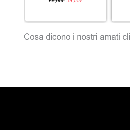
89,00
€
58,00
€
Cosa dicono i nostri amati cli