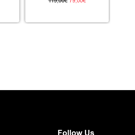
119,00
€
79,00
€
Follow Us