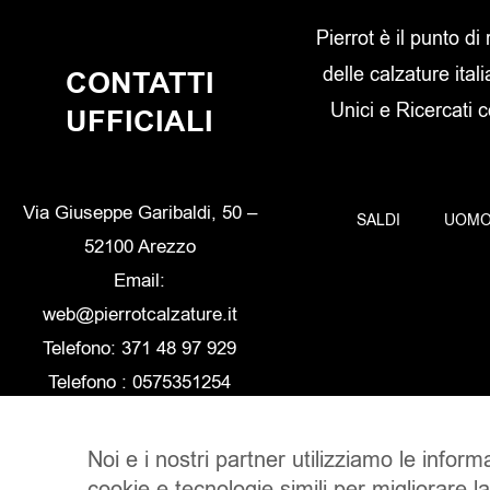
Pierrot è il punto di
delle calzature itali
CONTATTI
Unici e Ricercati 
UFFICIALI
Via Giuseppe Garibaldi, 50 –
SALDI
UOM
52100 Arezzo
Email:
web@pierrotcalzature.it
Telefono: 371 48 97 929
Telefono : 0575351254
Noi e i nostri partner utilizziamo le inform
cookie e tecnologie simili per migliorare l