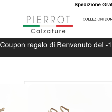
Vai
S
p
e
d
i
z
i
o
n
e
G
r
a
t
u
i
al
COLLEZIONI DO
contenuto
Coupon regalo di Benvenuto del -