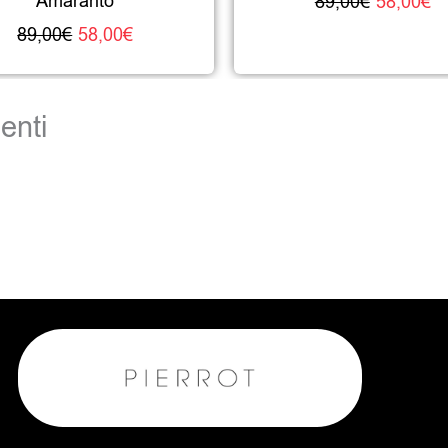
Amaranto
89,00
€
58,00
€
89,00
€
58,00
€
enti