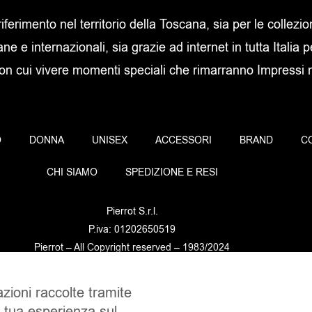
 riferimento nel territorio della Toscana, sia per le collezi
ane e internazionali, sia grazie ad internet in tutta Italia p
con cui vivere momenti speciali che rimarranno Impressi ne
O
DONNA
UNISEX
ACCESSORI
BRAND
C
CHI SIAMO
SPEDIZIONE E RESI
Pierrot S.r.l.
P.iva: 01202650519
Pierrot – All Copyright reserved – 1983/2024
azioni raccolte tramite
Sito realizzato da
NTY – Near To You
a tua esperienza sul