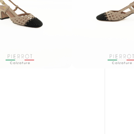
PAGAMENTO SICURO GARANTITO
CON KLARNA E PAYPAL IN 3 RATE
MENSILI: