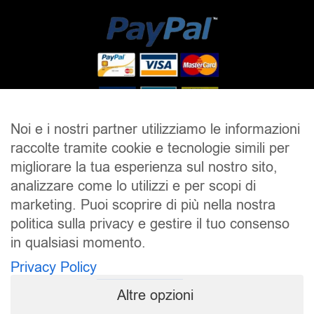
Noi e i nostri partner utilizziamo le informazioni
raccolte tramite cookie e tecnologie simili per
SALDI
UOMO
DONNA
UNISEX
migliorare la tua esperienza sul nostro sito,
analizzare come lo utilizzi e per scopi di
ACCESSORI
BRAND
CONTATTI
marketing. Puoi scoprire di più nella nostra
CHI SIAMO
SPEDIZIONE E RESI
politica sulla privacy e gestire il tuo consenso
in qualsiasi momento.
Pierrot S.r.l.
P.iva: 01202650519
Privacy Policy
Pierrot – All Copyright reserved – 1983/2024
Altre opzioni