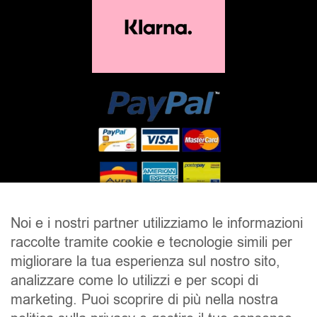
Noi e i nostri partner utilizziamo le informazioni
SALDI
UOMO
DONNA
UNISEX
raccolte tramite cookie e tecnologie simili per
migliorare la tua esperienza sul nostro sito,
ACCESSORI
BRAND
CONTATTI
analizzare come lo utilizzi e per scopi di
CHI SIAMO
SPEDIZIONE E RESI
marketing. Puoi scoprire di più nella nostra