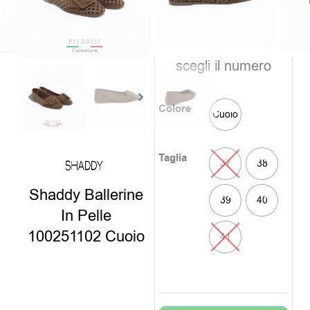
era:
è:
disponibili
89,00€.
59
Clicca sul colore e
scegli il numero
Colore
Cuoio
Taglia
37
38
Shaddy Ballerine
39
40
In Pelle
100251102 Cuoio
41