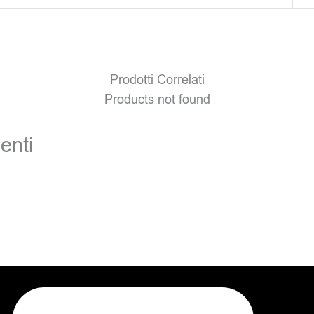
Prodotti Correlati
Products not found
enti