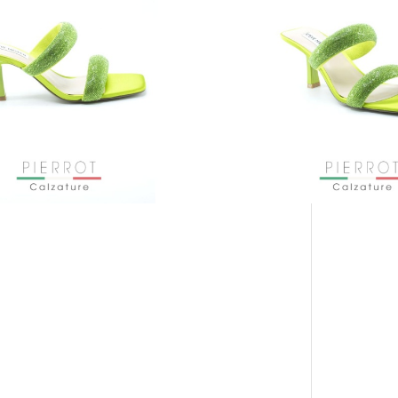
PAGAMENTO SICURO GARANTITO
CON KLARNA E PAYPAL IN 3 RATE
MENSILI: