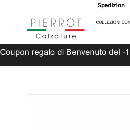
Vai
S
p
e
d
i
z
i
o
n
e
G
r
al
COLLEZIONI DO
contenuto
Coupon regalo di Benvenuto del -