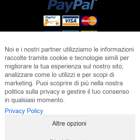
Noi e i nostri partner utilizziamo le informazioni
raccolte tramite cookie e tecnologie simili per
SALDI
UOMO
DONNA
UNISEX
migliorare la tua esperienza sul nostro sito,
analizzare come lo utilizzi e per scopi di
ACCESSORI
BRAND
CONTATTI
marketing. Puoi scoprire di più nella nostra
CHI SIAMO
SPEDIZIONE E RESI
politica sulla privacy e gestire il tuo consenso
in qualsiasi momento.
Pierrot S.r.l.
P.iva: 01202650519
Privacy Policy
Pierrot – All Copyright reserved – 1983/2024
Altre opzioni
Sito realizzato da
NTY – Near To You