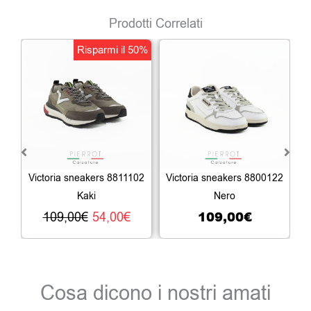
Prodotti Correlati
Il
Il
Risparmi il 50%
prezzo
prezzo
originale
attuale
era:
è:
109,00€.
54,00€.
Victoria sneakers 8811102
Victoria sneakers 8800122
V
Kaki
Nero
109,00
€
109,00
€
54,00
€
Cosa dicono i nostri amati