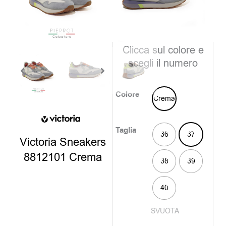
è:
era:
75,00€
109,0
disponibili
Clicca sul colore e
scegli il numero
Colore
Crema
Taglia
36
37
Victoria Sneakers
8812101 Crema
38
39
40
SVUOTA