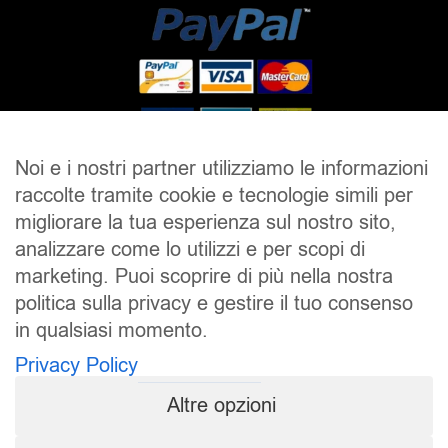
Noi e i nostri partner utilizziamo le informazioni
raccolte tramite cookie e tecnologie simili per
SALDI
UOMO
DONNA
UNISEX
migliorare la tua esperienza sul nostro sito,
analizzare come lo utilizzi e per scopi di
ACCESSORI
BRAND
CONTATTI
marketing. Puoi scoprire di più nella nostra
CHI SIAMO
SPEDIZIONE E RESI
politica sulla privacy e gestire il tuo consenso
in qualsiasi momento.
Pierrot S.r.l.
P.iva: 01202650519
Privacy Policy
Pierrot – All Copyright reserved – 1983/2024
Altre opzioni
Sito realizzato da
NTY – Near To You