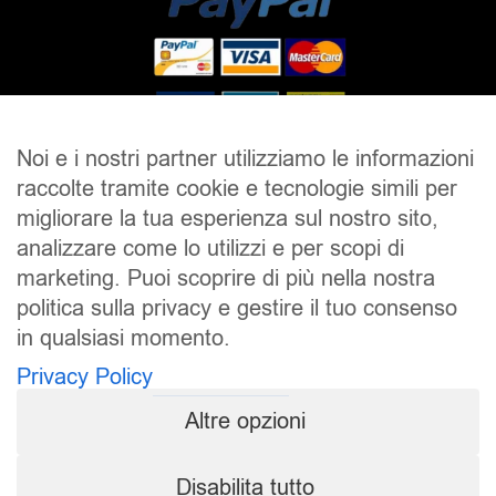
Noi e i nostri partner utilizziamo le informazioni
raccolte tramite cookie e tecnologie simili per
SALDI
UOMO
DONNA
UNISEX
migliorare la tua esperienza sul nostro sito,
analizzare come lo utilizzi e per scopi di
ACCESSORI
BRAND
CONTATTI
marketing. Puoi scoprire di più nella nostra
CHI SIAMO
SPEDIZIONE E RESI
politica sulla privacy e gestire il tuo consenso
in qualsiasi momento.
Pierrot S.r.l.
P.iva: 01202650519
Privacy Policy
Pierrot – All Copyright reserved – 1983/2024
Altre opzioni
Sito realizzato da
NTY – Near To You
Disabilita tutto