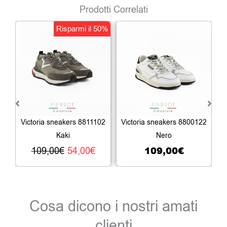
Prodotti Correlati
Il
Il
Risparmi il 50%
prezzo
prezzo
originale
attuale
era:
è:
109,00€.
54,00€.
Victoria sneakers 8811102
Victoria sneakers 8800122
V
Kaki
Nero
109,00
€
109,00
€
54,00
€
Cosa dicono i nostri amati
clienti