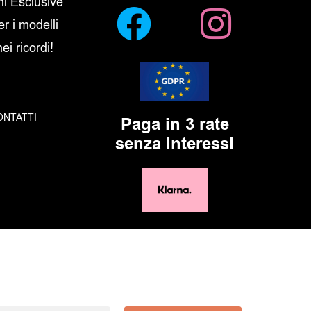
oni Esclusive
er i modelli
i ricordi!
ONTATTI
Paga in 3 rate
senza interessi