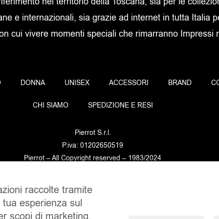
 riferimento nel territorio della Toscana, sia per le collezi
ane e internazionali, sia grazie ad internet in tutta Italia p
con cui vivere momenti speciali che rimarranno Impressi ne
O
DONNA
UNISEX
ACCESSORI
BRAND
C
CHI SIAMO
SPEDIZIONE E RESI
Pierrot S.r.l.
P.iva: 01202650519
Pierrot – All Copyright reserved – 1983/2024
azioni raccolte tramite
Sito realizzato da
NTY – Near To You
a tua esperienza sul
per scopi di marketing.