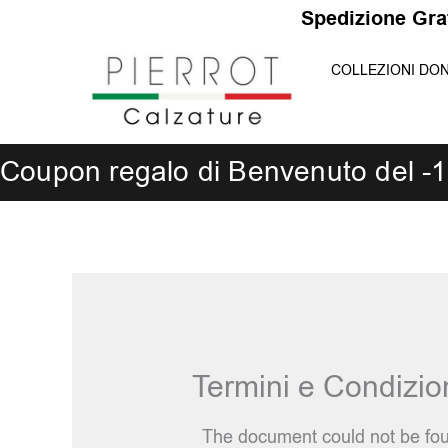
Vai
S
p
e
d
i
z
i
o
n
e
G
r
a
t
al
COLLEZIONI DO
contenuto
Coupon regalo di Benvenuto del -
Termini e Condizio
The document could not be foun