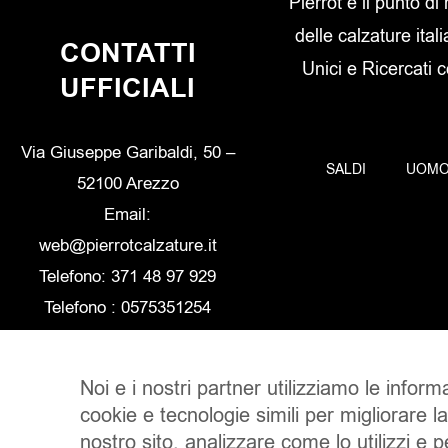
Pierrot è il punto di
delle calzature itali
CONTATTI
Unici e Ricercati 
UFFICIALI
Via Giuseppe Garibaldi, 50 –
SALDI
UOM
52100 Arezzo
Email:
web@pierrotcalzature.it
Telefono: 371 48 97 929
Telefono : 0575351254
Noi e i nostri partner utilizziamo le inform
cookie e tecnologie simili per migliorare l
nostro sito, analizzare come lo utilizzi e 