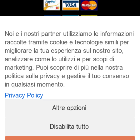
Noi e i nostri partner utilizziamo le informazioni
raccolte tramite cookie e tecnologie simili per
SALDI
UOMO
DONNA
UNISEX
migliorare la tua esperienza sul nostro sito,
analizzare come lo utilizzi e per scopi di
ACCESSORI
BRAND
CONTATTI
marketing. Puoi scoprire di più nella nostra
CHI SIAMO
SPEDIZIONE E RESI
politica sulla privacy e gestire il tuo consenso
in qualsiasi momento.
Pierrot S.r.l.
P.iva: 01202650519
Privacy Policy
Pierrot – All Copyright reserved – 1983/2024
Altre opzioni
Sito realizzato da
NTY – Near To You
Disabilita tutto
Privacy Policy
Cookie Policy