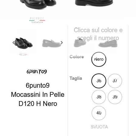
è:
era:
59,00€
135,0
disponibili
Clicca sul colore e
scegli il numero
Colore
Nero
Taglia
36
37
6punto9
Mocassini In Pelle
38
39
D120 H Nero
40
SVUOTA