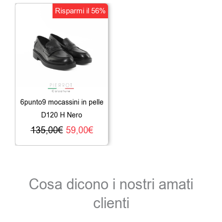
Il
Il
Risparmi il 56%
prezzo
prezzo
originale
attuale
era:
è:
135,00€.
59,00€.
6punto9 mocassini in pelle
D120 H Nero
135,00
€
59,00
€
Cosa dicono i nostri amati
clienti