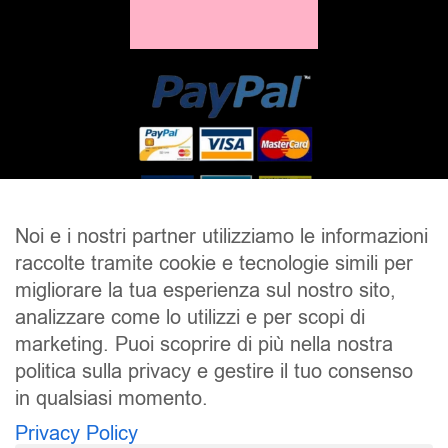
Noi e i nostri partner utilizziamo le informazioni
raccolte tramite cookie e tecnologie simili per
SALDI
UOMO
DONNA
UNISEX
migliorare la tua esperienza sul nostro sito,
analizzare come lo utilizzi e per scopi di
ACCESSORI
BRAND
CONTATTI
marketing. Puoi scoprire di più nella nostra
CHI SIAMO
SPEDIZIONE E RESI
politica sulla privacy e gestire il tuo consenso
in qualsiasi momento.
Pierrot S.r.l.
P.iva: 01202650519
Privacy Policy