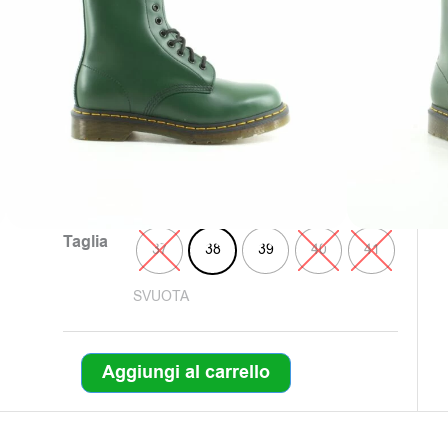
Verde
Colore: Verde
199,00
€
Clicca sul colore e scegli il numero
Colore
Verde
Taglia
37
38
39
40
41
SVUOTA
Aggiungi al carrello