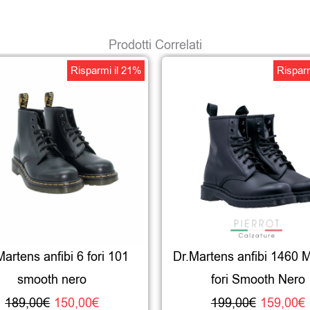
Prodotti Correlati
Il
Il
Il
I
Risparmi il 21%
Risparm
prezzo
prezzo
prezzo
originale
attuale
origina
era:
è:
era:
189,00€.
150,00€.
199,00
Martens anfibi 6 fori 101
Dr.Martens anfibi 1460 
smooth nero
fori Smooth Nero
189,00
€
150,00
€
199,00
€
159,00
€