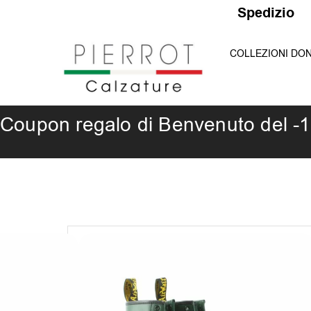
Vai
S
p
e
d
i
z
i
o
n
e
G
r
al
COLLEZIONI DO
contenuto
Coupon regalo di Benvenuto del -