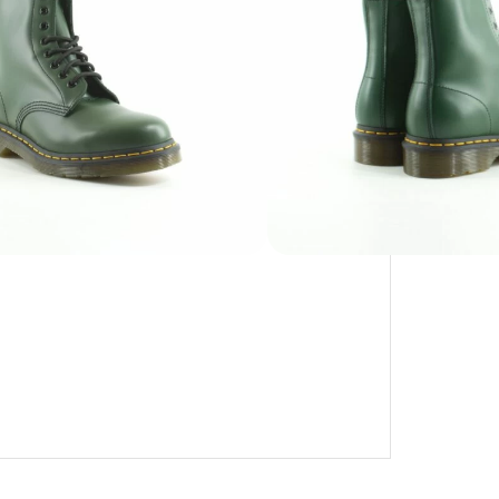
PAGAMENTO SICURO GARANTITO
CON KLARNA E PAYPAL IN 3 RATE
MENSILI: