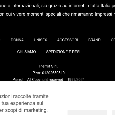
ane e internazionali, sia grazie ad internet in tutta Italia p
con cui vivere momenti speciali che rimarranno Impressi ne
O
DONNA
UNISEX
ACCESSORI
BRAND
C
CHI SIAMO
SPEDIZIONE E RESI
Pierrot S.r.l.
P.iva: 01202650519
Pierrot – All Copyright reserved – 1983/2024
azioni raccolte tramite
Sito realizzato da
NTY – Near To You
a tua esperienza sul
per scopi di marketing.