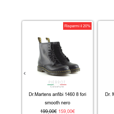
Il
Il
Risparmi il 20%
prezzo
prezzo
originale
attuale
era:
è:
199,00€.
159,00€.
Dr.Martens anfibi 1460 8 fori
Dr. 
smooth nero
199,00
€
159,00
€