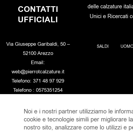
delle calzature itali
CONTATTI
Unici e Ricercati 
UFFICIALI
Via Giuseppe Garibaldi, 50 –
SALDI
UOM
52100 Arezzo
Email:
web@pierrotcalzature.it
Telefono: 371 48 97 929
Telefono : 0575351254
Noi e i nostri partner utilizziamo le inform
cookie e tecnologie simili per migliorare l
nostro sito, analizzare come lo utilizzi e 