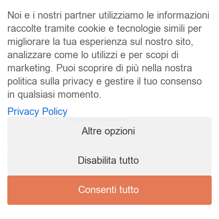
Noi e i nostri partner utilizziamo le informazioni
raccolte tramite cookie e tecnologie simili per
migliorare la tua esperienza sul nostro sito,
analizzare come lo utilizzi e per scopi di
marketing. Puoi scoprire di più nella nostra
politica sulla privacy e gestire il tuo consenso
SALDI
UOMO
DONNA
UNISEX
in qualsiasi momento.
Privacy Policy
ACCESSORI
BRAND
CONTATTI
Altre opzioni
CHI SIAMO
SPEDIZIONE E RESI
Pierrot S.r.l.
Disabilita tutto
P.iva: 01202650519
Pierrot – All Copyright reserved – 1983/2024
Consenti tutto
Sito realizzato da
NTY – Near To You