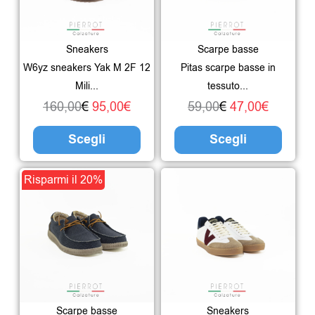
160,00€.
95,00€.
varianti.
59,00€.
47,00€.
varian
Le
Le
Sneakers
Scarpe basse
opzioni
opzio
W6yz sneakers Yak M 2F 12
Pitas scarpe basse in
possono
poss
Mili...
tessuto...
essere
esser
160,00
€
95,00
€
59,00
€
47,00
€
scelte
scelte
Scegli
Scegli
nella
nella
pagina
pagin
Il
Il
Questo
Risparmi il 20%
del
del
prezzo
prezzo
prodotto
prodotto
prodo
originale
attuale
ha
era:
è:
più
59,00€.
47,00€.
varianti.
Le
Scarpe basse
Sneakers