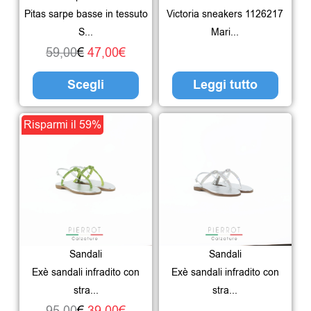
opzioni
Pitas sarpe basse in tessuto
Victoria sneakers 1126217
possono
S...
Mari...
essere
59,00
€
47,00
€
scelte
Scegli
Leggi tutto
nella
pagina
Il
Il
Questo
Risparmi il 59%
del
prezzo
prezzo
prodotto
prodotto
originale
attuale
ha
era:
è:
più
95,00€.
39,00€.
varianti.
Le
Sandali
Sandali
opzioni
Exè sandali infradito con
Exè sandali infradito con
possono
stra...
stra...
essere
95,00
€
39,00
€