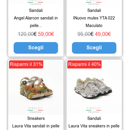
Le
Le
Sandali
Sandali
opzioni
opzio
Angel Alarcon sandali in
INuovo mules YTA 022
possono
poss
pelle...
Maculato
essere
esser
120,00
€
59,00
€
95,00
€
49,00
€
scelte
scelte
Scegli
Scegli
nella
nella
pagina
pagin
Il
Il
Questo
Il
Il
Ques
Risparmi il 31%
Risparmi il 40%
del
del
prezzo
prezzo
prodotto
prezzo
prezzo
prodo
prodotto
prodo
originale
attuale
ha
originale
attuale
ha
era:
è:
più
era:
è:
più
94,00€.
65,00€.
varianti.
115,00€.
69,00€.
varian
Le
Le
Sneakers
Sandali
opzioni
opzio
Laura Vita sandali in pelle
Laura Vita sneakers in pelle