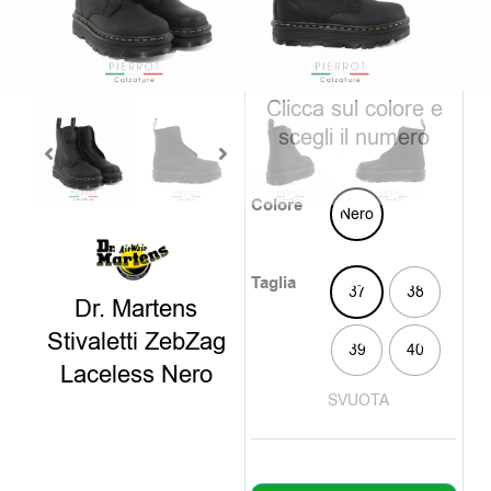
era:
è:
180,0
125,0
disponibili
Clicca sul colore e
scegli il numero
Colore
Nero
Taglia
37
38
Dr. Martens
Stivaletti ZebZag
39
40
Laceless Nero
SVUOTA