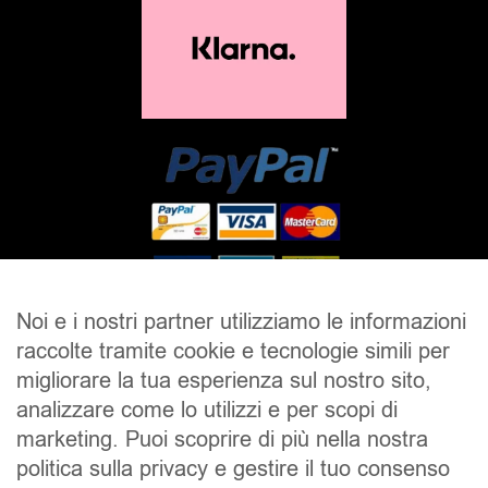
Noi e i nostri partner utilizziamo le informazioni
raccolte tramite cookie e tecnologie simili per
SALDI
UOMO
DONNA
UNISEX
migliorare la tua esperienza sul nostro sito,
analizzare come lo utilizzi e per scopi di
ACCESSORI
BRAND
CONTATTI
marketing. Puoi scoprire di più nella nostra
CHI SIAMO
SPEDIZIONE E RESI
politica sulla privacy e gestire il tuo consenso