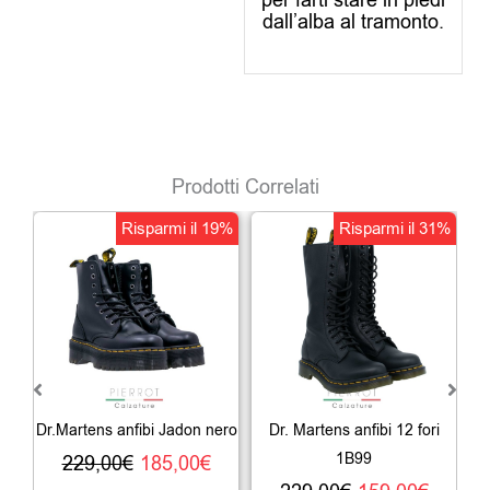
per farti stare in piedi
dall’alba al tramonto.
Prodotti Correlati
Il
Il
Il
Il
Risparmi il 19%
Risparmi il 31%
prezzo
prezzo
prezzo
prezz
originale
attuale
originale
attua
era:
è:
era:
è:
229,00€.
185,00€.
229,00€.
159,0
Dr.Martens anfibi Jadon nero
Dr. Martens anfibi 12 fori
1B99
229,00
€
185,00
€