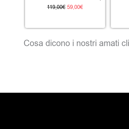
119,00
€
59,00
€
Cosa dicono i nostri amati cli