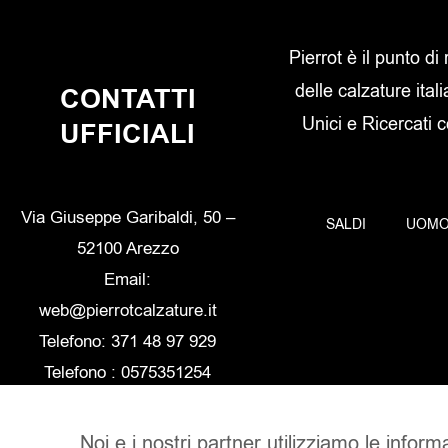
Pierrot è il punto di
delle calzature itali
CONTATTI
Unici e Ricercati 
UFFICIALI
Via Giuseppe Garibaldi, 50 –
SALDI
UOM
52100 Arezzo
Email:
web@pierrotcalzature.it
Telefono: 371 48 97 929
Telefono : 0575351254
Noi e i nostri partner utilizziamo le inform