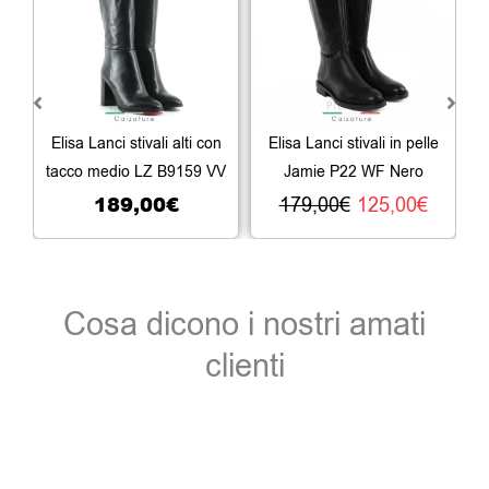
originale
attua
era:
è:
179,00€.
125,0
Elisa Lanci stivali alti con
Elisa Lanci stivali in pelle
tacco medio LZ B9159 VV
Jamie P22 WF Nero
189,00
€
179,00
€
125,00
€
Cosa dicono i nostri amati
clienti