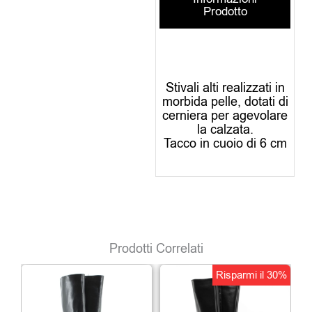
Prodotto
Stivali alti realizzati in
morbida pelle, dotati di
cerniera per agevolare
la calzata.
Tacco in cuoio di 6 cm
Prodotti Correlati
Il
Il
Risparmi il 30%
prezzo
prezz