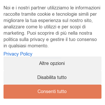
Noi e i nostri partner utilizziamo le informazioni
raccolte tramite cookie e tecnologie simili per
SALDI
UOMO
DONNA
UNISEX
migliorare la tua esperienza sul nostro sito,
analizzare come lo utilizzi e per scopi di
ACCESSORI
BRAND
CONTATTI
marketing. Puoi scoprire di più nella nostra
CHI SIAMO
SPEDIZIONE E RESI
politica sulla privacy e gestire il tuo consenso
in qualsiasi momento.
Pierrot S.r.l.
P.iva: 01202650519
Privacy Policy
Pierrot – All Copyright reserved – 1983/2024
Altre opzioni
Sito realizzato da
NTY – Near To You
Disabilita tutto
Privacy Policy
Cookie Policy
Consenti tutto
Termini e condizioni