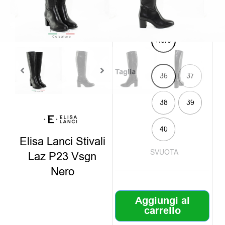
scegli il numero
Colore
Nero
Taglia
36
37
38
39
40
Elisa Lanci Stivali
SVUOTA
Laz P23 Vsgn
Nero
Aggiungi al
carrello