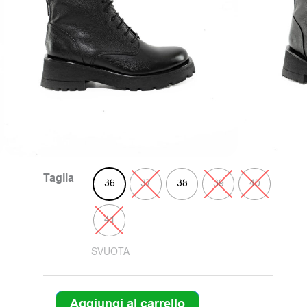
Colore: Nero
149,00
€
Soltanto
3
pezzi disponibili
Clicca sul colore e scegli il numero
Colore
Nero
Taglia
36
37
38
39
40
41
SVUOTA
Aggiungi al carrello