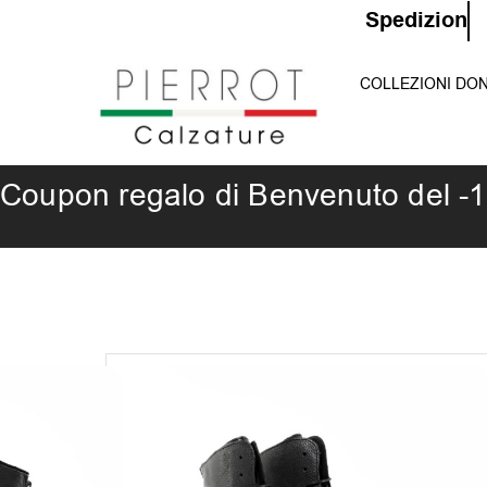
Vai
S
p
e
d
i
z
i
o
n
e
G
r
al
COLLEZIONI DO
contenuto
Coupon regalo di Benvenuto del -