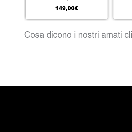
149,00
€
Cosa dicono i nostri amati cli