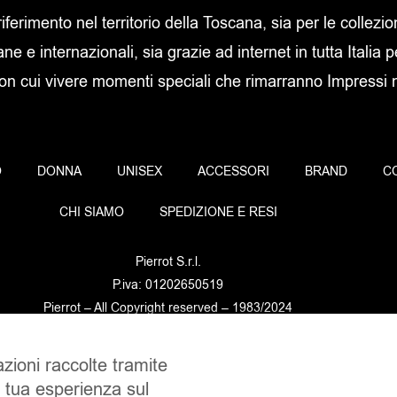
 riferimento nel territorio della Toscana, sia per le collezi
ane e internazionali, sia grazie ad internet in tutta Italia p
con cui vivere momenti speciali che rimarranno Impressi ne
O
DONNA
UNISEX
ACCESSORI
BRAND
C
CHI SIAMO
SPEDIZIONE E RESI
Pierrot S.r.l.
P.iva: 01202650519
Pierrot – All Copyright reserved – 1983/2024
azioni raccolte tramite
Sito realizzato da
NTY – Near To You
a tua esperienza sul