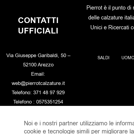
Pierrot è il punto di
delle calzature itali
CONTATTI
Unici e Ricercati 
UFFICIALI
Via Giuseppe Garibaldi, 50 –
SALDI
UOM
52100 Arezzo
Email:
web@pierrotcalzature.it
Telefono: 371 48 97 929
Telefono : 0575351254
Noi e i nostri partner utilizziamo le inform
cookie e tecnologie simili per migliorare l