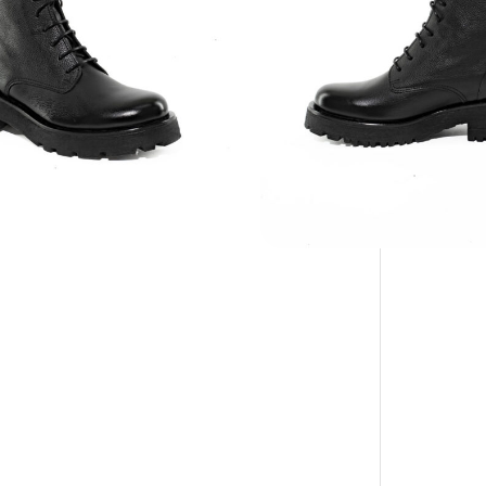
CON KLARNA E PAYPAL IN 3 RATE
MENSILI: