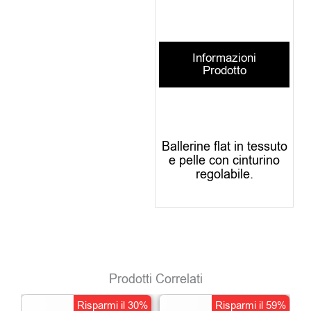
Informazioni
Prodotto
Ballerine flat in tessuto
e pelle con cinturino
regolabile.
Prodotti Correlati
Il
Il
Il
Il
Risparmi il 30%
Risparmi il 59%