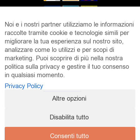
Noi e i nostri partner utilizziamo le informazioni
raccolte tramite cookie e tecnologie simili per
SALDI
UOMO
DONNA
UNISEX
migliorare la tua esperienza sul nostro sito,
analizzare come lo utilizzi e per scopi di
ACCESSORI
BRAND
CONTATTI
marketing. Puoi scoprire di più nella nostra
CHI SIAMO
SPEDIZIONE E RESI
politica sulla privacy e gestire il tuo consenso
in qualsiasi momento.
Pierrot S.r.l.
P.iva: 01202650519
Privacy Policy
Pierrot – All Copyright reserved – 1983/2024
Altre opzioni
Sito realizzato da
NTY – Near To You
Disabilita tutto
Privacy Policy
Cookie Policy
Consenti tutto
Termini e condizioni