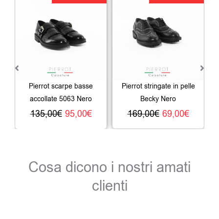
prezzo
prezzo
prezzo
prezz
originale
attuale
originale
attual
era:
è:
era:
è:
135,00€.
95,00€.
169,00€.
69,00€
Pierrot scarpe basse
Pierrot stringate in pelle
Pie
accollate 5063 Nero
Becky Nero
135,00
€
95,00
€
169,00
€
69,00
€
Cosa dicono i nostri amati
clienti