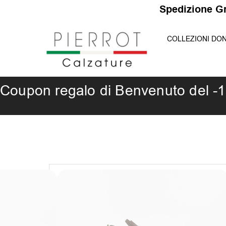
Vai
S
p
e
d
i
z
i
o
n
e
G
r
a
t
al
COLLEZIONI DO
contenuto
Coupon regalo di Benvenuto del -