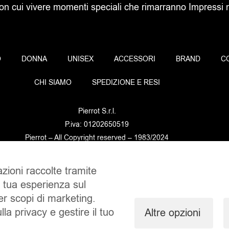
con cui vivere momenti speciali che rimarranno Impressi ne
O
DONNA
UNISEX
ACCESSORI
BRAND
C
CHI SIAMO
SPEDIZIONE E RESI
Pierrot S.r.l.
P.iva: 01202650519
Pierrot – All Copyright reserved – 1983/2024
azioni raccolte tramite
Sito realizzato da
NTY – Near To You
a tua esperienza sul
per scopi di marketing.
lla privacy e gestire il tuo
Altre opzioni
Privacy Policy
Cookie Policy