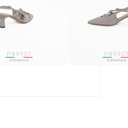
CON KLARNA E PAYPAL IN 3 RATE
MENSILI: