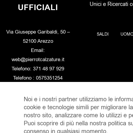
Unici e Ricercati 
UFFICIALI
Via Giuseppe Garibaldi, 50 –
SALDI
UOM
52100 Arezzo
Email:
web@pierrotcalzature.it
Telefono: 371 48 97 929
Telefono : 0575351254
Noi e i nostri partner utilizziamo le inform
cookie e tecnologie simili per migliorare l
nostro sito, analizzare come lo utilizzi e 
Puoi scoprire di più nella nostra politica su
consenso in qualsiasi momento.