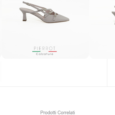
Ghiaccio
Colore: Ghiaccio
Soltanto
0
pezzi disponibili
Clicca sul colore e scegli il numero
Il prodotto non è attualmente in magazzino e
non è disponibile.
Prodotti Correlati