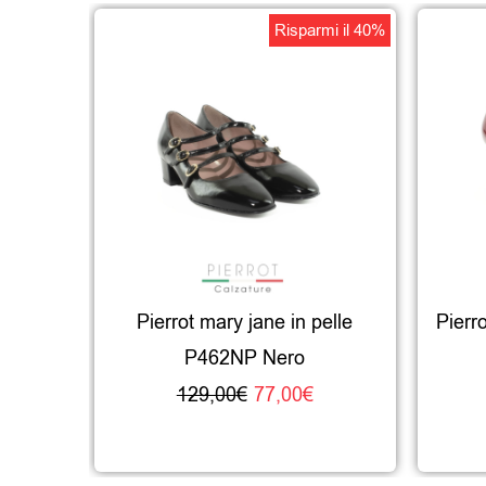
Il
Il
Risparmi il 40%
prezzo
prezzo
originale
attuale
era:
è:
129,00€.
77,00€.
Pierrot mary jane in pelle
Pierr
P462NP Nero
129,00
€
77,00
€