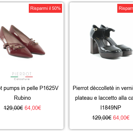
Il
Il
Il
Il
Risparmi il 50%
Risparm
prezzo
prezzo
prezzo
p
originale
attuale
origina
a
era:
è:
era:
è
129,00€.
64,00€.
129,00
6
ot pumps in pelle P1625V
Pierrot dèccolletè in vern
Rubino
plateau e laccetto alla ca
I1849NP
129,00
€
64,00
€
129,00
€
64,00
€