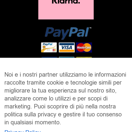
Noi e i nostri partner utilizziamo le informazioni
raccolte tramite cookie e tecnologie simili per
SALDI
UOMO
DONNA
UNISEX
migliorare la tua esperienza sul nostro sito,
analizzare come lo utilizzi e per scopi di
ACCESSORI
BRAND
CONTATTI
marketing. Puoi scoprire di più nella nostra
CHI SIAMO
SPEDIZIONE E RESI
politica sulla privacy e gestire il tuo consenso
in qualsiasi momento.
Pierrot S.r.l.
P.iva: 01202650519