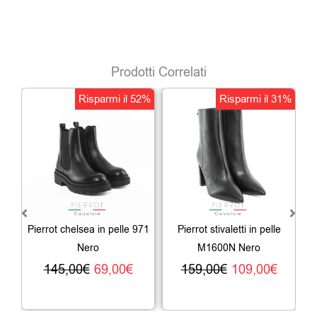
Prodotti Correlati
Il
Il
Il
Il
Risparmi il 52%
Risparmi il 31%
prezzo
prezzo
prezzo
prezz
originale
attuale
originale
attua
era:
è:
era:
è:
145,00€.
69,00€.
159,00€.
109,0
Pierrot chelsea in pelle 971
Pierrot stivaletti in pelle
P
Nero
M1600N Nero
145,00
€
69,00
€
159,00
€
109,00
€