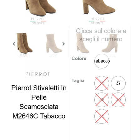
è:
era:
75,00€
159,0
disponibili
Clicca sul colore e
scegli il numero
Colore
Tabacco
Taglia
36
37
Pierrot Stivaletti In
Pelle
38
39
Scamosciata
M2646C Tabacco
40