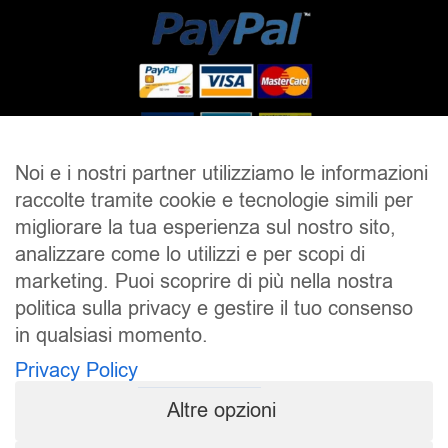
Noi e i nostri partner utilizziamo le informazioni
raccolte tramite cookie e tecnologie simili per
SALDI
UOMO
DONNA
UNISEX
migliorare la tua esperienza sul nostro sito,
analizzare come lo utilizzi e per scopi di
ACCESSORI
BRAND
CONTATTI
marketing. Puoi scoprire di più nella nostra
CHI SIAMO
SPEDIZIONE E RESI
politica sulla privacy e gestire il tuo consenso
in qualsiasi momento.
Pierrot S.r.l.
P.iva: 01202650519
Privacy Policy
Pierrot – All Copyright reserved – 1983/2024
Altre opzioni
Sito realizzato da
NTY – Near To You