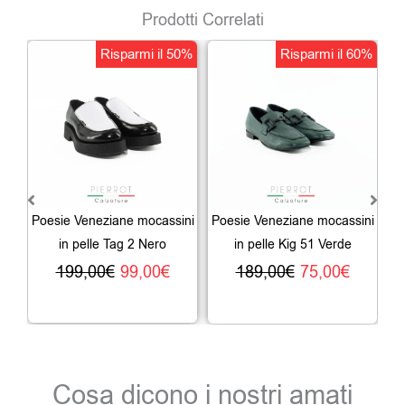
Prodotti Correlati
Il
Il
Il
Il
Risparmi il 50%
Risparmi il 60%
prezzo
prezzo
prezzo
prezz
originale
attuale
originale
attual
era:
è:
era:
è:
199,00€.
99,00€.
189,00€.
75,00€
Poesie Veneziane mocassini
Poesie Veneziane mocassini
Po
in pelle Tag 2 Nero
in pelle Kig 51 Verde
199,00
€
99,00
€
189,00
€
75,00
€
Cosa dicono i nostri amati