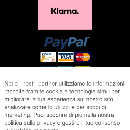
Noi e i nostri partner utilizziamo le informazioni
raccolte tramite cookie e tecnologie simili per
SALDI
UOMO
DONNA
UNISEX
migliorare la tua esperienza sul nostro sito,
analizzare come lo utilizzi e per scopi di
ACCESSORI
BRAND
CONTATTI
marketing. Puoi scoprire di più nella nostra
CHI SIAMO
SPEDIZIONE E RESI
politica sulla privacy e gestire il tuo consenso