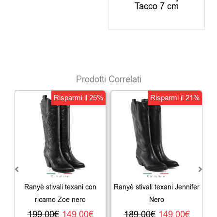
Tacco 7 cm
Prodotti Correlati
Il
Il
Il
Il
Risparmi il 25%
Risparmi il 21%
prezzo
prezzo
prezzo
prezz
originale
attuale
originale
attua
era:
è:
era:
è:
199,00€.
149,00€.
189,00€.
149,0
Ranyè stivali texani con
Ranyè stivali texani Jennifer
Ra
ricamo Zoe nero
Nero
199,00
€
149,00
€
189,00
€
149,00
€