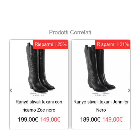
Prodotti Correlati
Il
Il
Il
Il
Risparmi il 25%
Risparmi il 21%
prezzo
prezzo
prezzo
prezz
originale
attuale
originale
attua
era:
è:
era:
è:
199,00€.
149,00€.
189,00€.
149,0
Ranyè stivali texani con
Ranyè stivali texani Jennifer
Ra
ricamo Zoe nero
Nero
199,00
€
149,00
€
189,00
€
149,00
€