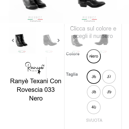
era:
è:
159,0
109,0
disponibili
Clicca sul colore e
scegli il numero
Colore
Nero
Taglia
36
37
Ranyè Texani Con
Rovescia 033
38
39
Nero
40
SVUOTA