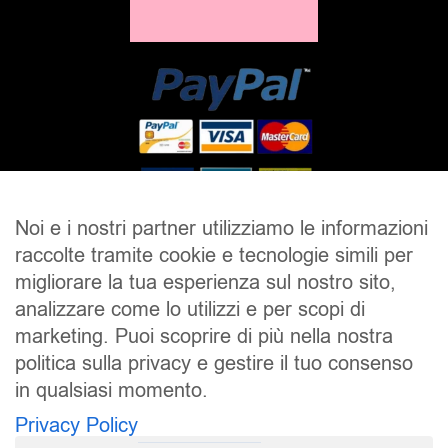
Noi e i nostri partner utilizziamo le informazioni
raccolte tramite cookie e tecnologie simili per
SALDI
UOMO
DONNA
UNISEX
migliorare la tua esperienza sul nostro sito,
analizzare come lo utilizzi e per scopi di
ACCESSORI
BRAND
CONTATTI
marketing. Puoi scoprire di più nella nostra
CHI SIAMO
SPEDIZIONE E RESI
politica sulla privacy e gestire il tuo consenso
in qualsiasi momento.
Pierrot S.r.l.
P.iva: 01202650519
Privacy Policy
Pierrot – All Copyright reserved – 1983/2024