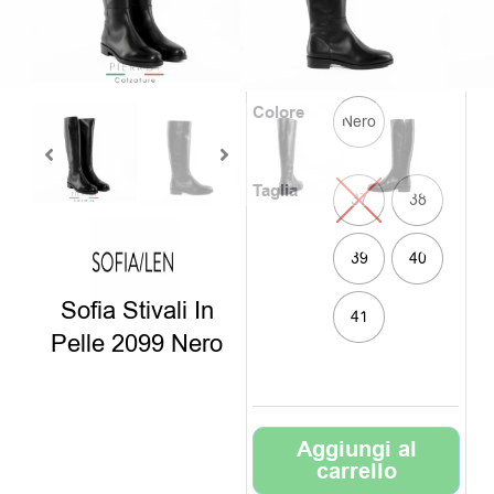
era:
è:
Clicca sul colore e
189,0
129,0
scegli il numero
Colore
Nero
Taglia
37
38
39
40
Sofia Stivali In
41
Pelle 2099 Nero
Aggiungi al
carrello