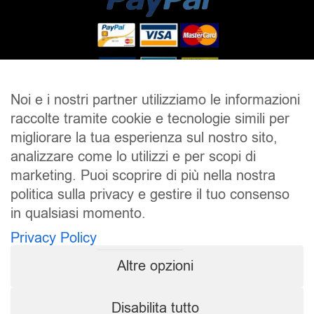
Noi e i nostri partner utilizziamo le informazioni
raccolte tramite cookie e tecnologie simili per
SALDI
UOMO
DONNA
UNISEX
migliorare la tua esperienza sul nostro sito,
analizzare come lo utilizzi e per scopi di
ACCESSORI
BRAND
CONTATTI
marketing. Puoi scoprire di più nella nostra
CHI SIAMO
SPEDIZIONE E RESI
politica sulla privacy e gestire il tuo consenso
in qualsiasi momento.
Pierrot S.r.l.
P.iva: 01202650519
Privacy Policy
Pierrot – All Copyright reserved – 1983/2024
Altre opzioni
Sito realizzato da
NTY – Near To You
Disabilita tutto