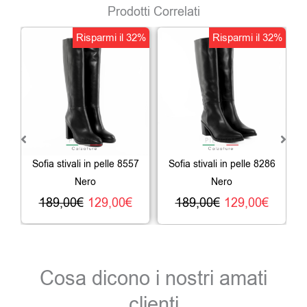
Prodotti Correlati
Il
Il
Il
Il
Risparmi il 32%
Risparmi il 32%
prezzo
prezzo
prezzo
prezz
originale
attuale
originale
attua
era:
è:
era:
è:
189,00€.
129,00€.
189,00€.
129,0
Sofia stivali in pelle 8557
Sofia stivali in pelle 8286
Nero
Nero
189,00
€
129,00
€
189,00
€
129,00
€
Cosa dicono i nostri amati
clienti