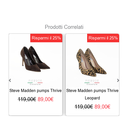
Prodotti Correlati
Il
Il
Il
Il
Risparmi il 25%
Risparmi il 25%
prezzo
prezzo
prezzo
prezz
originale
attuale
originale
attual
era:
è:
era:
è:
119,00€.
89,00€.
119,00€.
89,00€
Steve Madden pumps Thrive
Steve Madden pumps Thrive
Leopard
119,00
€
89,00
€
119,00
€
89,00
€