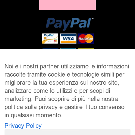
Noi e i nostri partner utilizziamo le informazioni
raccolte tramite cookie e tecnologie simili per
SALDI
UOMO
DONNA
UNISEX
migliorare la tua esperienza sul nostro sito,
analizzare come lo utilizzi e per scopi di
ACCESSORI
BRAND
CONTATTI
marketing. Puoi scoprire di più nella nostra
CHI SIAMO
SPEDIZIONE E RESI
politica sulla privacy e gestire il tuo consenso
in qualsiasi momento.
Pierrot S.r.l.
P.iva: 01202650519
Privacy Policy
Pierrot – All Copyright reserved – 1983/2024