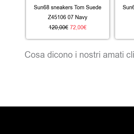
Sun68 sneakers Tom Suede
Sun6
Z45106 07 Navy
120,00
€
72,00
€
Cosa dicono i nostri amati cli