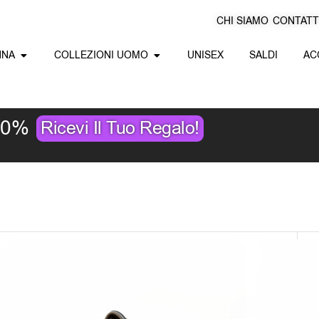
CHI SIAMO
CONTATT
Apri Collezioni Donna
Apri Collezioni Uomo
NNA
COLLEZIONI UOMO
UNISEX
SALDI
AC
10%
Ricevi Il Tuo Regalo!
L
c
d
p
o
Sun68 Sneakers Jaki Outdoor Z45116
i