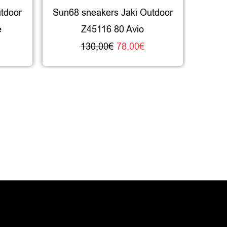
tdoor
Sun68 sneakers Jaki Outdoor
Sun68
e
Z45116 80 Avio
130,00
€
78,00
€