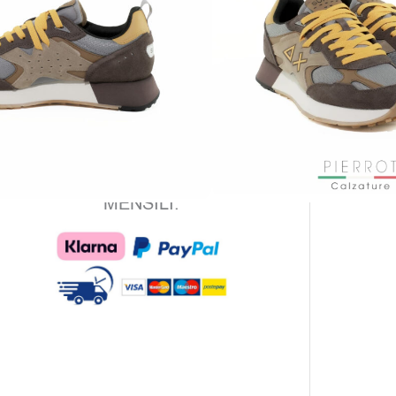
olori e materiali crea combinazioni originali e
ttuali, mentre il logo Sun68 a contrasto
ggiunge un tocco riconoscibile e deciso.
erfette per chi cerca uno stile casual ma curato,
ono il must-have di stagione per chi ama
istinguersi con semplicità.
PAGAMENTO SICURO GARANTITO
CON KLARNA E PAYPAL IN 3 RATE
MENSILI: