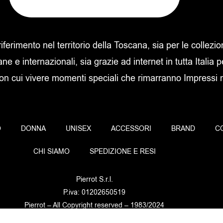
 riferimento nel territorio della Toscana, sia per le collezi
ane e internazionali, sia grazie ad internet in tutta Italia p
con cui vivere momenti speciali che rimarranno Impressi ne
O
DONNA
UNISEX
ACCESSORI
BRAND
C
CHI SIAMO
SPEDIZIONE E RESI
Pierrot S.r.l.
P.iva: 01202650519
Pierrot – All Copyright reserved – 1983/2024